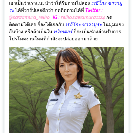
เอาเป็นว่าเราแนะนำว่าให้รีบตามไปส่อง
เรอิโกะ ซาวามู
ระ
ได้ที่วาร์ปเลยดีกว่า กดติดตามได้ที่
Twitter :
@sawamura_reiko
, IG :
reiko.sawamura1124
กด
ติดตามได้เลย ก็จะได้เจอกับ
เรอิโกะ ซาวามูระ
ในมุมมอง
อื่นบ้าง หรือถ้าเป็นใน
ทวิตเตอร์
ก็จะเป็นช่องสำหรับการ
โปรโมตงานใหม่ที่กำลังจะปล่อยออกมาด้วย