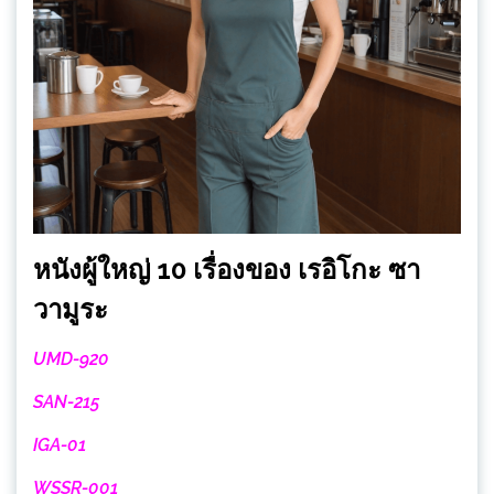
หนังผู้ใหญ่ 10 เรื่องของ เรอิโกะ ซา
วามูระ
UMD-920
SAN-215
IGA-01
WSSR-001