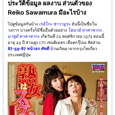
ประวัติข้อมูล ผลงาน ส่วนตัวของ
Reiko Sawamura มีอะไรบ้าง
ไปดูข้อมูลกันบ้าง
เรอิโกะ ซาวามูระ
อันนี้เป็นชื่อใน
วงการ บางครั้งก็มีชื่ออื่นด้วยอย่าง
โฮนามิ ทาคาซากะ ,
มาซูมิ ทาคาซากะ
เกิดวันที่ 24 พฤศจิกายน 1974 ตอนนี้
อายุ 49 ปี ส่วนสูง 170 เซนติเมตร เลือดกรุ๊ปเอ สัดส่วน
87-59-87 หน้าอก คัพดี
บ้านเกิดมาจากกรุงโตเกียว
ประเทศญี่ปุ่น