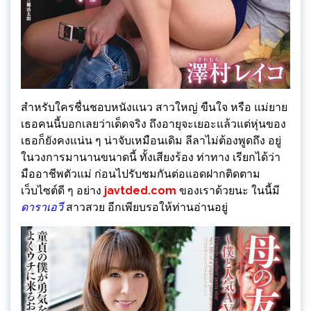
สำหรับใครชื่นชอบหนังแนว สาวใหญ่ ขืนใจ หรือ แม่ยาย
เธอคนนี้บอกเลยว่าเด็ดจริง ถึงอายุจะเยอะแล้วแต่หุ่นของ
เธอก็ยังคงแน่น ๆ น่าจับเหมือนเดิม ลีลาไม่ต้องพูดถึง อยู่
ในวงการมานานขนาดนี้ ทั้งเสียงร้อง ท่าทาง เรียกได้ว่า
มืออาชีพตัวแม่ ก่อนไปรับชมกันต่อแอดฝากติดตาม
เว็บไซต์ดี ๆ อย่าง
javtded.com
ของเราด้วยนะ ในนี้มี
ดาราเอวี
สาวสวย อีกเพียบรอให้ท่านอ่านอยู่