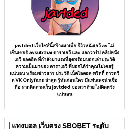
javtded เว็บไซส์นี้สร้างมาเพื่อ รีวิวหนังเอวี av ไม่
เซ็นเซอร์ avsubthai ดาราเอวี และ แจกวาร์ป คลิปหนัง
เอวี ยอดฮิต ที่กำลังมาแรงที่สุดพร้อมบอกเล่าประวัติ
ความเป็นมาของ ดาราเอวี ที่บอกได้ว่าคุณไม่เคยรู้
แน่นอน พร้อมข่าวสาร ประวัติ เน็ตไอดอล พริตตี้ ดาวทวิ
ต VK Onlyfans ล่าสุด รู้ทันก่อนใคร มีแฟนเพจน่าเชื่อ
ถือ ฝากติดตามเว็บ javtded ของเราด้วย ไม่ผิดหวัง
แน่นอน
แทงบอล เว็บตรง SBOBET ระดับ