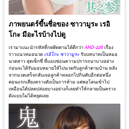
ภาพยนตร์ขึ้นชื่อของ ซาวามูระ เรอิ
โกะ มีอะไรบ้างไปดู
เรามาแนะนำรหัสที่กดติดตามได้ดีกว่า
AND-226
เรื่อง
ราวแนวหมอนวด
เรอิโกะ ซาวามูระ
รับบทบาทเป็นหมอ
นวดสาว สุดเซ็กซี่ ที่แอบซ่อนความปรารถนาบางอย่าง
ก่อนจะได้รับมอบหมายให้ไปนวดกับลูกค้าตามบ้าน หลัง
จากนวดเสร็จกลับเจอลูกค้าหลอกไปกินตับอีกต่อหนึ่ง
ตอนแรกเสียงครางดังเป็นการห้าม แต่พอโดนเข้าไป
เหมือนได้ปลดปล่อยบางอย่างก็เลยทำให้กลายเป็นคราง
ดังแบบไม่ได้หยุดเลย